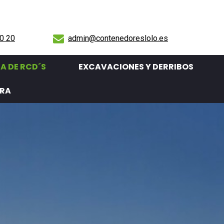

0 20
admin@contenedoreslolo.es
A DE RCD´S
EXCAVACIONES Y DERRIBOS
RA